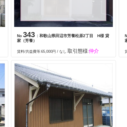
343
: 和歌山県田辺市芳養松原2丁目 H様 貸
No
家（芳養）
取引態様
仲介
賃料/共益費等
65,000円 / なし
:
: