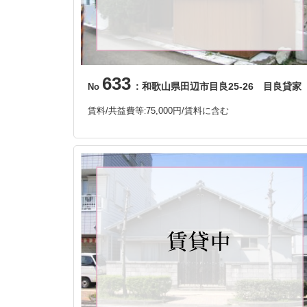
633
: 和歌山県田辺市目良25-26 目良貸家
No
賃料/共益費等
75,000円/賃料に含む
: