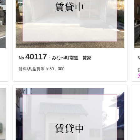
40117
: みなべ町南道 貸家
No
賃料/共益費等
￥30，000
: