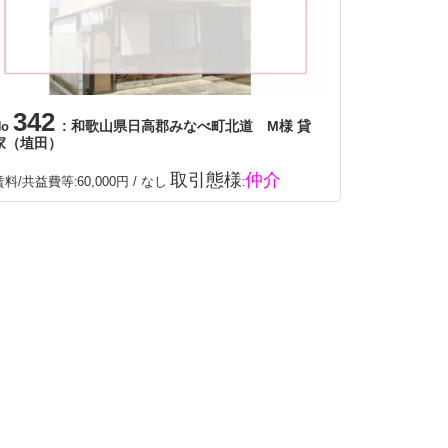
342
: 和歌山県日高郡みなべ町北道 M様 貸
No
家（埴田）
取引態様
仲介
賃料/共益費等
60,000円 / なし
:
: