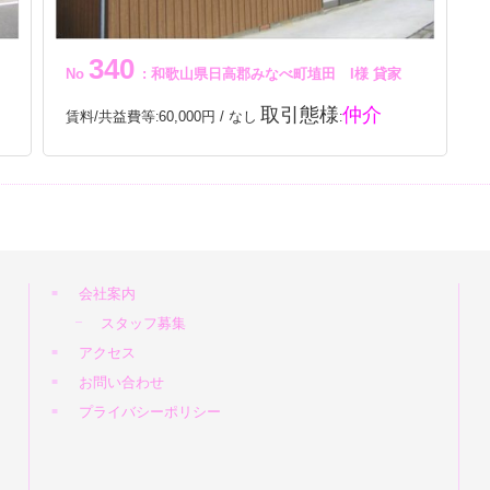
340
No
: 和歌山県日高郡みなべ町埴田 I様 貸家
取引態様
仲介
賃料/共益費等
60,000円 / なし
:
:
会社案内
スタッフ募集
アクセス
お問い合わせ
プライバシーポリシー