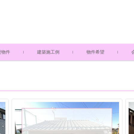
貸物件
建築施工例
物件希望
ト・マンション
て（賃貸物件）
・貸地・テナント
物件 売却希望
物件 購入希望
アク
スタ
プラ
物件）
物件）