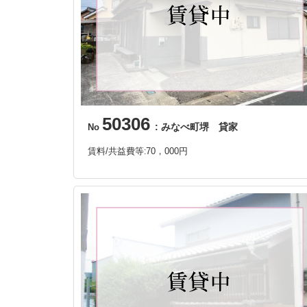
50306
: みなべ町堺 貸家
No
賃料/共益費等
70，000円
: