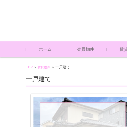
コンテンツに移動
ホーム
売買物件
賃
土地（売買物件）
中古戸建（売買物件）
アパー
一戸建
貸倉庫
一戸建て
TOP
>
賃貸物件
>
（賃貸
（賃貸
一戸建て