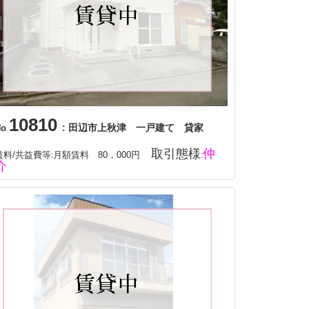
10810
: 田辺市上秋津 一戸建て 貸家
No
取引態様
仲
賃料/共益費等
月額賃料 80，000円
:
:
介