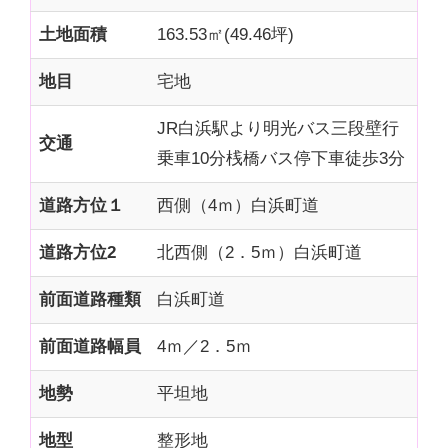
土地面積
163.53㎡(49.46坪)
地目
宅地
JR白浜駅より明光バス三段壁行
交通
乗車10分桟橋バス停下車徒歩3分
道路方位１
西側（4ｍ）白浜町道
道路方位2
北西側（2．5ｍ）白浜町道
前面道路種類
白浜町道
前面道路幅員
4ｍ／2．5ｍ
地勢
平坦地
地型
整形地