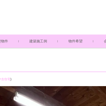
貸物件
建築施工例
物件希望
ト・マンション
て（賃貸物件）
・貸地・テナント
物件 売却希望
物件 購入希望
アク
スタ
プラ
物件）
物件）
中古住宅
)