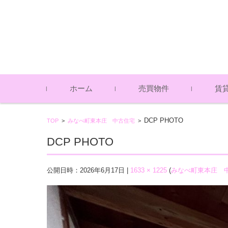
コンテンツに移動
ホーム
売買物件
賃
土地（売買物件）
中古戸建（売買物件）
アパー
一戸建
貸倉庫
DCP PHOTO
TOP
>
みなべ町東本庄 中古住宅
>
（賃貸
（賃貸
DCP PHOTO
公開日時：
2026年6月17日
|
1633 × 1225
(
みなべ町東本庄 