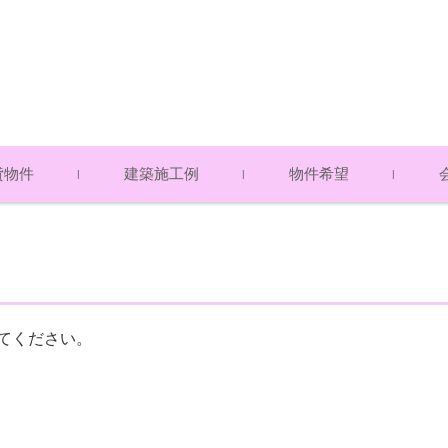
貸物件
建築施工例
物件希望
ト・マンション
て（賃貸物件）
・貸地・テナント
物件 売却希望
物件 購入希望
アク
スタ
プラ
物件）
物件）
てください。