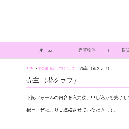
コンテンツに移動
ホーム
売買物件
賃
土地（売買物件）
中古戸建（売買物件）
アパー
一戸建
貸倉庫
売主 （花クラブ）
TOP
>
非公開: 花クラブについて
>
（賃貸
（賃貸
売主 （花クラブ）
下記フォームの内容を入力後、申し込みを完了し
後日、弊社よりご連絡させていただきます。