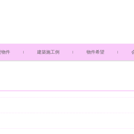
貸物件
建築施工例
物件希望
ト・マンション
て（賃貸物件）
・貸地・テナント
物件 売却希望
物件 購入希望
アク
スタ
プラ
物件）
物件）