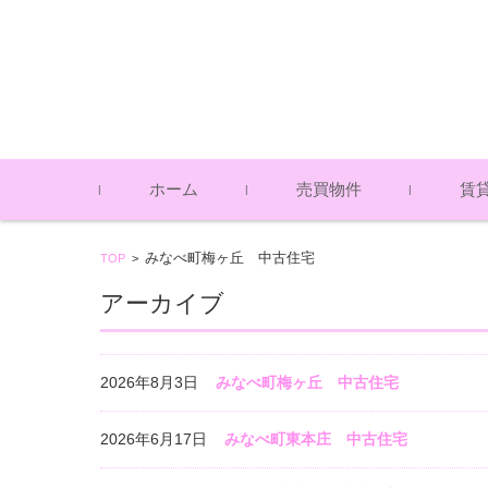
コンテンツに移動
ホーム
売買物件
賃
土地（売買物件）
中古戸建（売買物件）
アパー
一戸建
貸倉庫
みなべ町梅ヶ丘 中古住宅
TOP
>
（賃貸
（賃貸
アーカイブ
2026年8月3日
みなべ町梅ヶ丘 中古住宅
2026年6月17日
みなべ町東本庄 中古住宅